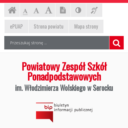
Powiatowy
Ustawienia
Czcionka,
Strona
-
-
-
jej
strony
Czcionka
Czcionka
Czcionka
Zespół
rozmiar
główna
standardowa
powiększona
duża
EPUAP,
na
ePUAP
Strona powiatu
Mapa
strony
Szkół
stronie:
strona
Wyszukiwarka
Ponadpodstawowych
Wyszukiwana
Formularz
powiatu,
fraza:
wyszukiwania
im.
mapa
Szuka
strony
Włodzimierza
Powiatowy Zespół Szkół
Wolskiego
Ponadpodstawowych
w
im. Włodzimierza Wolskiego w Serocku
Serocku,
Biuletyn
Informacji