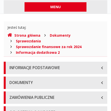
Publicznej
Menu
MENU
górne
Gdzie
Jesteś tutaj:
jesteśmy
Strona główna
Dokumenty
Sprawozdania
Sprawozdanie finansowe za rok 2024
Informacja dodatkowa 2
Menu
INFORMACJE PODSTAWOWE
główne
DOKUMENTY
ZAMÓWIENIA PUBLICZNE