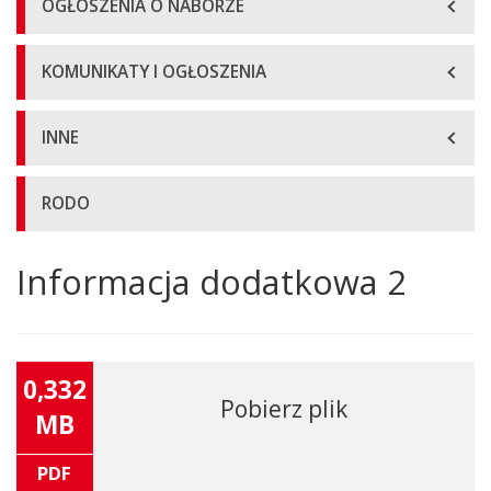
OGŁOSZENIA O NABORZE
KOMUNIKATY I OGŁOSZENIA
INNE
RODO
Informacja dodatkowa 2
Główna
treść
strony
0,332
Pobierz plik
MB
PDF